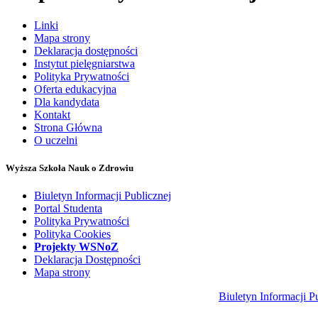
Linki
Mapa strony
Deklaracja dostępności
Instytut pielęgniarstwa
Polityka Prywatności
Oferta edukacyjna
Dla kandydata
Kontakt
Strona Główna
O uczelni
Wyższa Szkoła Nauk o Zdrowiu
Biuletyn Informacji Publicznej
Portal Studenta
Polityka Prywatności
Polityka Cookies
Projekty WSNoZ
Deklaracja Dostępności
Mapa strony
Biuletyn Informacji P