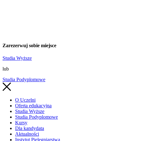
Zarezerwuj sobie miejsce
Studia Wyższe
lub
Studia Podyplomowe
O Uczelni
Oferta edukacyjna
Studia Wyższe
Studia Podyplomowe
Kursy
Dla kandydata
Aktualności
Instytut Pielęgniarstwa