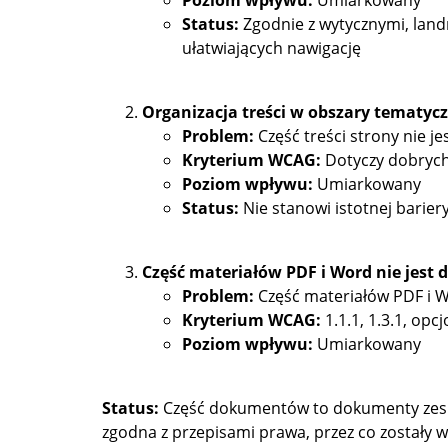
Poziom wpływu:
Umiarkowany
Status:
Zgodnie z wytycznymi, lan
ułatwiających nawigację
Organizacja treści w obszary tematycz
Problem:
Część treści strony nie 
Kryterium WCAG:
Dotyczy dobrych 
Poziom wpływu:
Umiarkowany
Status:
Nie stanowi istotnej barier
Część materiałów PDF i Word nie jest d
Problem:
Część materiałów PDF i Wo
Kryterium WCAG:
1.1.1, 1.3.1, opcj
Poziom wpływu:
Umiarkowany
Status:
Część dokumentów to dokumenty zeskan
zgodna z przepisami prawa, przez co zostały 