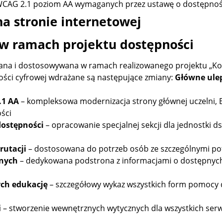
CAG 2.1 poziom AA wymaganych przez ustawę o dostępnośc
a stronie internetowej
 w ramach projektu dostępności
wiana i dostosowywana w ramach realizowanego projektu 
ości cyfrowej wdrażane są następujące zmiany:
Główne ulep
.1 AA
– kompleksowa modernizacja strony głównej uczelni,
ści
ostępności
– opracowanie specjalnej sekcji dla jednostki d
rutacji
– dostosowana do potrzeb osób ze szczególnymi pot
lnych
– dedykowana podstrona z informacjami o dostępnych
ych edukację
– szczegółowy wykaz wszystkich form pomocy 
i
– stworzenie wewnętrznych wytycznych dla wszystkich serwi