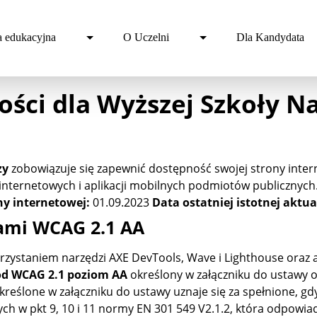
a edukacyjna
O Uczelni
Dla Kandydata
ości dla Wyższej Szkoły N
zy
zobowiązuje się zapewnić dostępność swojej strony intern
 internetowych i aplikacji mobilnych podmiotów publicznych
ny internetowej:
01.09.2023
Data ostatniej istotnej aktual
dami WCAG 2.1 AA
zystaniem narzędzi AXE DevTools, Wave i Lighthouse oraz an
d WCAG 2.1 poziom AA
określony w załączniku do ustawy o
 określone w załączniku do ustawy uznaje się za spełnione,
h w pkt 9, 10 i 11 normy EN 301 549 V2.1.2, która odpowi