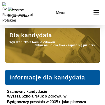
Menu
Dla kandydata
Wyższa Szkoła Nauk o Zdrowiu
Nabór na Studia trwa - zapisz się już dziś!
Informacje dla kandydata
Szanowny kandydacie
Wyższa Szkoła Nauk o Zdrowiu w
Bydgoszczy
powstała w 2005 r.
jako pierwsza